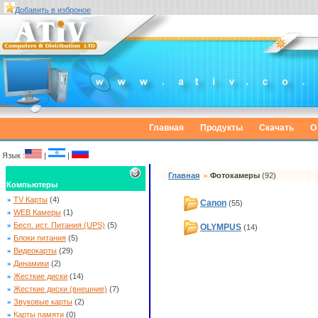
Добавить в изброное
Главная
Продукты
Скачать
О
Язык :
|
|
Главная
»
Фотокамеры
(92)
Компьютеры
»
TV Карты
(4)
Canon
(55)
»
WEB Камеры
(1)
»
Бесп. ист. Питания (UPS)
(5)
OLYMPUS
(14)
»
Блоки питания
(5)
»
Видеокарты
(29)
»
Динамики
(2)
»
Жесткие диски
(14)
»
Жесткие диски (внешние)
(7)
»
Звуковые карты
(2)
»
Карты памяти
(0)