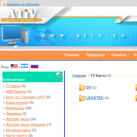
Добавить в изброное
Главная
Продукты
Скачать
О
Язык :
|
|
Главная
»
TV Карты
(4)
Компьютеры
»
TV Карты
(4)
DV
(1)
»
WEB Камеры
(1)
»
Бесп. ист. Питания (UPS)
(5)
LEADTEK
(0)
»
Блоки питания
(5)
»
Видеокарты
(29)
»
Динамики
(2)
»
Жесткие диски
(14)
»
Жесткие диски (внешние)
(7)
»
Звуковые карты
(2)
»
Карты памяти
(0)