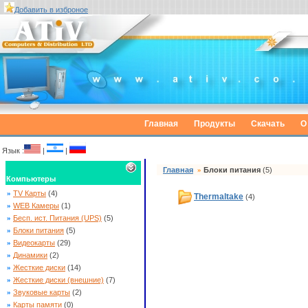
Добавить в изброное
Главная
Продукты
Скачать
О
Язык :
|
|
Главная
»
Блоки питания
(5)
Компьютеры
»
TV Карты
(4)
Thermaltake
(4)
»
WEB Камеры
(1)
»
Бесп. ист. Питания (UPS)
(5)
»
Блоки питания
(5)
»
Видеокарты
(29)
»
Динамики
(2)
»
Жесткие диски
(14)
»
Жесткие диски (внешние)
(7)
»
Звуковые карты
(2)
»
Карты памяти
(0)