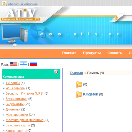
Добавить в изброное
Главная
Продукты
Скачать
О
Язык :
|
|
Главная
»
Память
(4)
Компьютеры
»
TV Карты
(4)
(0)
»
WEB Камеры
(1)
»
Бесп. ист. Питания (UPS)
(5)
Kingston
(0)
»
Блоки питания
(5)
»
Видеокарты
(29)
»
Динамики
(2)
»
Жесткие диски
(14)
»
Жесткие диски (внешние)
(7)
»
Звуковые карты
(2)
»
Карты памяти
(0)