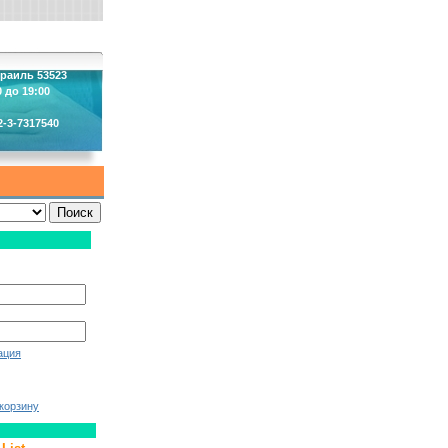
зраиль 53523
 до 19:00
2-3-7317540
ация
корзину