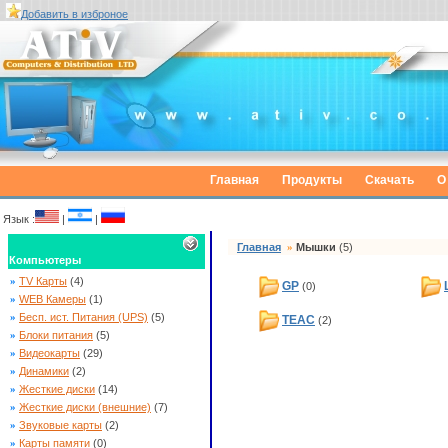
Добавить в изброное
Главная
Продукты
Скачать
О
Язык :
|
|
Главная
»
Мышки
(5)
Компьютеры
»
TV Карты
(4)
GP
(0)
»
WEB Камеры
(1)
»
Бесп. ист. Питания (UPS)
(5)
TEAC
(2)
»
Блоки питания
(5)
»
Видеокарты
(29)
»
Динамики
(2)
»
Жесткие диски
(14)
»
Жесткие диски (внешние)
(7)
»
Звуковые карты
(2)
»
Карты памяти
(0)