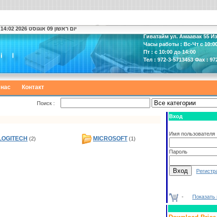
יום ראשון 09 אוגוסט 2026 14:02
Гиватайм ул. Амаавак 55 И
Часы работы : Вс-Чт с 10:00
Пт : с 10:00 до 14:00
Тел : 972-3-5713453 Фах : 97
 нас
Контакт
Поиск :
Вход
Имя пользователя
LOGITECH
MICROSOFT
(2)
(1)
Пароль
Регистр
-
Показать 