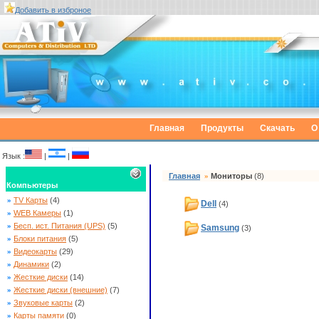
Добавить в изброное
Главная
Продукты
Скачать
О
Язык :
|
|
Главная
»
Мониторы
(8)
Компьютеры
»
TV Карты
(4)
Dell
(4)
»
WEB Камеры
(1)
»
Бесп. ист. Питания (UPS)
(5)
Samsung
(3)
»
Блоки питания
(5)
»
Видеокарты
(29)
»
Динамики
(2)
»
Жесткие диски
(14)
»
Жесткие диски (внешние)
(7)
»
Звуковые карты
(2)
»
Карты памяти
(0)