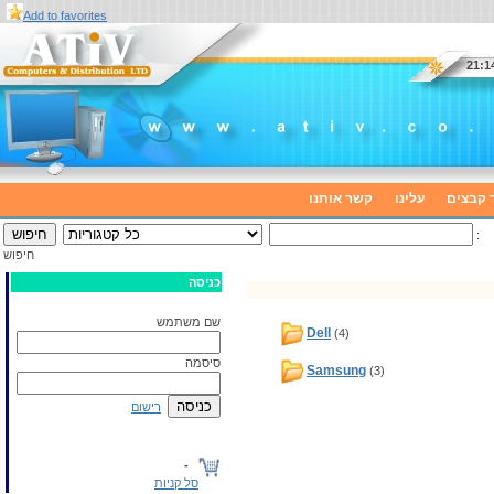
Add to favorites
 קבצים
עלינו
קשר אותנו
:
חיפוש
כניסה
שם משתמש
Dell
(4)
סיסמה
Samsung
(3)
רישום
-
סל קניות