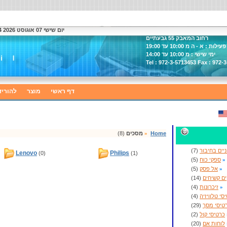
יום שישי 07 אוגוסט 2026 21:14
רחוב המאבק 55 גבעתיים
ות : א - ה מ 10:00 עד 19:00
ימי שישי : מ 10:00 עד 14:00
Tel : 972-3-5713453 Fax : 972-
דף ראשי
מוצר
להוריד
Home
»
מסכים
(8)
ניים בחיבור
(7)
Lenovo
Philips
(0)
(1)
»
ספקי כוח
(5)
»
אל פסק
(5)
ים קשיחים
(14)
»
זיכרונות
(4)
סי טלוויזיה
(4)
טיסי מסך
(29)
כרטיסי קול
(2)
לוחות אם
(20)