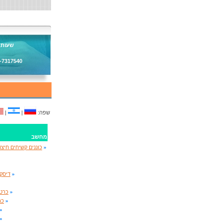
שעות פעיל
3-7317540
:שפה
|
|
מחשב
»
כוננים קשיחים חיצו
»
דיסק
»
כרטי
»
כר
»
»