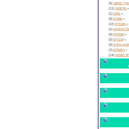
רזי מחשב
(6)
»
מדפסות
(11)
»
מודם
(1)
»
מסכים
(8)
»
מעבדים
(22)
ת אינטרנט
(1)
»
מקלדות
(6)
»
עכברים
(5)
קורא כרטיס
(0)
»
רמקולים
(2)
וד רשתות
(14)