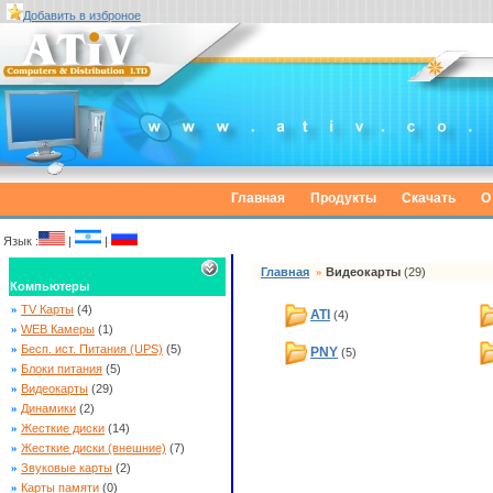
Добавить в изброное
Главная
Продукты
Скачать
О
Язык :
|
|
Главная
»
Видеокарты
(29)
Компьютеры
»
TV Карты
(4)
ATI
(4)
»
WEB Камеры
(1)
»
Бесп. ист. Питания (UPS)
(5)
PNY
(5)
»
Блоки питания
(5)
»
Видеокарты
(29)
»
Динамики
(2)
»
Жесткие диски
(14)
»
Жесткие диски (внешние)
(7)
»
Звуковые карты
(2)
»
Карты памяти
(0)