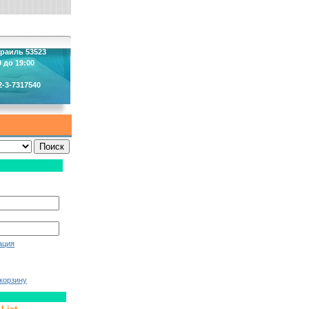
зраиль 53523
 до 19:00
2-3-7317540
ация
корзину