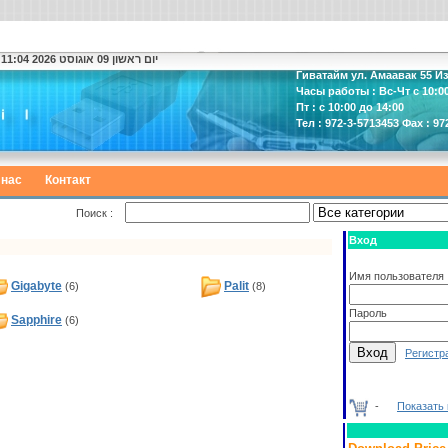
יום ראשון 09 אוגוסט 2026 11:04
Гиватайм ул. Амаавак 55 И
Часы работы : Вс-Чт с 10:00
Пт : с 10:00 до 14:00
Тел : 972-3-5713453 Фах : 97
 нас
Контакт
Поиск :
Вход
Имя пользователя
Gigabyte
Palit
(6)
(8)
Пароль
Sapphire
(6)
Регистр
-
Показать 