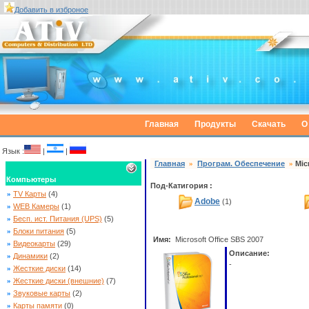
Добавить в изброное
Главная
Продукты
Скачать
О
Язык :
|
|
Главная
»
Програм. Обеспечение
»
Mic
Компьютеры
Под-Катигория :
»
TV Карты
(4)
Adobe
(1)
»
WEB Камеры
(1)
»
Бесп. ист. Питания (UPS)
(5)
»
Блоки питания
(5)
Имя:
Microsoft Office SBS 2007
»
Видеокарты
(29)
Описание:
»
Динамики
(2)
-
»
Жесткие диски
(14)
»
Жесткие диски (внешние)
(7)
»
Звуковые карты
(2)
»
Карты памяти
(0)