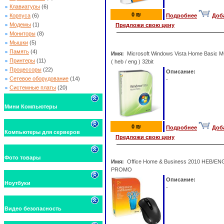
»
Клавиатуры
(6)
0 ₪
»
Корпуса
(6)
Подробнее
Доб
»
Модемы
(1)
Предложи свою цену
»
Мониторы
(8)
»
Мышки
(5)
»
Память
(4)
Имя:
Microsoft Windows Vista Home Basic 
»
Принтеры
(11)
( heb / eng ) 32bit
»
Процессоры
(22)
Описание:
»
Сетевое оборудование
(14)
-
»
Системные платы
(20)
Мини Компьютеры
0 ₪
Подробнее
Доб
Компьютеры для серверов
Предложи свою цену
Фото товары
Имя:
Office Home & Business 2010 HEB/EN
PROMO
Описание:
Ноутбуки
-
Видео безопасность