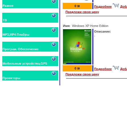
Разное
0 ₪
Подробнее
Доб
Предложи свою цену
ТВ
Имя:
Windows XP Home Edition
Описание:
MP3,MP4 Плейры
-
Програм. Обеспечение
Мобильные устройства,GPS
0 ₪
Подробнее
Доб
Предложи свою цену
Проекторы