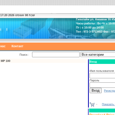
שבת 08 אוגוסט 2026 17:20
Гиватайм ул. Амаавак 55 И
Часы работы : Вс-Чт с 10:00
Пт : с 10:00 до 14:00
Тел : 972-3-5713453 Фах : 97
 нас
Контакт
Поиск :
 MP 100
Вход
Имя пользователя
Пароль
Регистр
-
Показать 