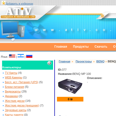
Добавить в изброное
Главная
Продукты
Скачать
О
Язык :
|
|
Главная
»
Проекторы
»
BENQ
»
BENQ
Компьютеры
ID:
377
»
TV Карты
(4)
Название:
BENQ MP 100
»
WEB Камеры
(1)
Описание:
»
Бесп. ист. Питания (UPS)
(5)
-
»
Блоки питания
(5)
»
Видеокарты
(29)
»
Динамики
(2)
0
₪
»
Жесткие диски
(14)
»
Жесткие диски (внешние)
(7)
»
Звуковые карты
(2)
»
Карты памяти
(0)