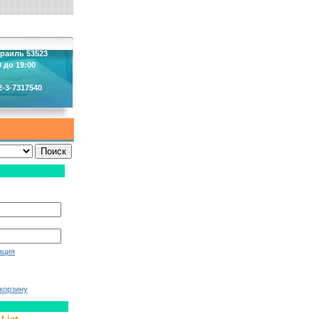
зраиль 53523
 до 19:00
2-3-7317540
ация
корзину