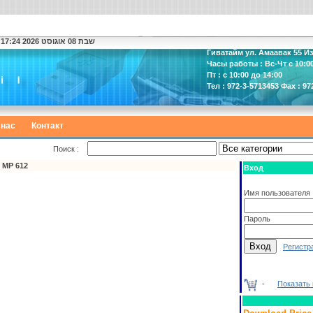
שבת 08 אוגוסט 2026 17:24
Гиватайм ул. Амаавак 55 И
Часы работы : Вс-Чт с 10:00
Пт : с 10:00 до 14:00
Тел : 972-3-5713453 Фах : 97
 нас
Контакт
Поиск :
 MP 612
Вход
Имя пользователя
Пароль
Регистр
-
Показать 