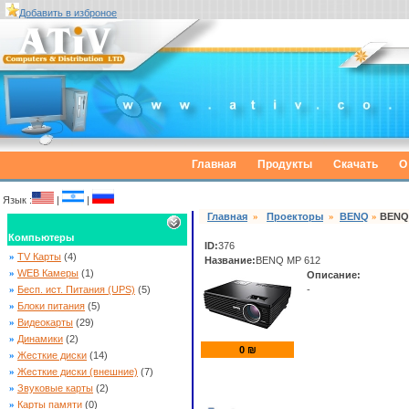
Добавить в изброное
Главная
Продукты
Скачать
О
Язык :
|
|
Главная
»
Проекторы
»
BENQ
»
BENQ
Компьютеры
ID:
376
»
TV Карты
(4)
Название:
BENQ MP 612
»
WEB Камеры
(1)
Описание:
»
Бесп. ист. Питания (UPS)
(5)
-
»
Блоки питания
(5)
»
Видеокарты
(29)
»
Динамики
(2)
0
₪
»
Жесткие диски
(14)
»
Жесткие диски (внешние)
(7)
»
Звуковые карты
(2)
»
Карты памяти
(0)