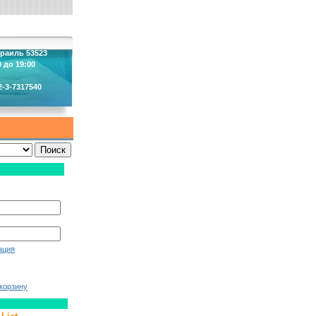
зраиль 53523
 до 19:00
2-3-7317540
ация
корзину